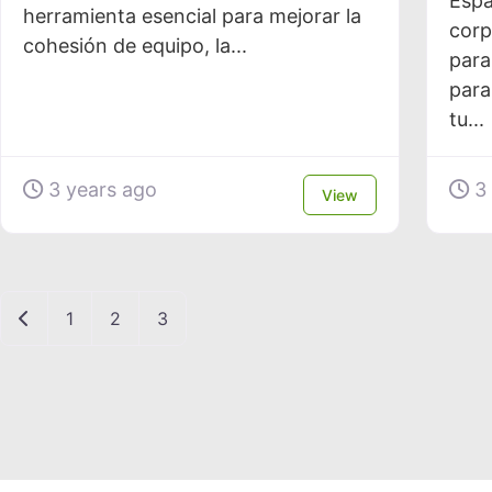
Espa
herramienta esencial para mejorar la
corp
cohesión de equipo, la...
para
para
tu...
3 years ago
3 
View
Newer posts
1
2
3