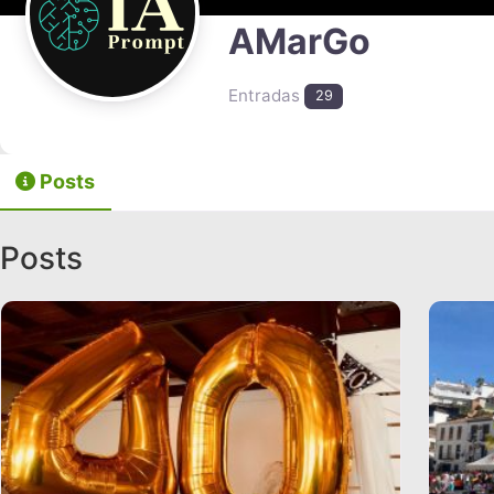
AMarGo
Entradas
29
Posts
Posts