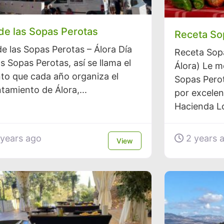
 de las Sopas Perotas
Receta So
de las Sopas Perotas – Álora Día
Receta Sopa
as Sopas Perotas, así se llama el
Álora) Le m
to que cada año organiza el
Sopas Perot
tamiento de Álora,...
por excelen
Hacienda Lo
years ago
2 years 
View