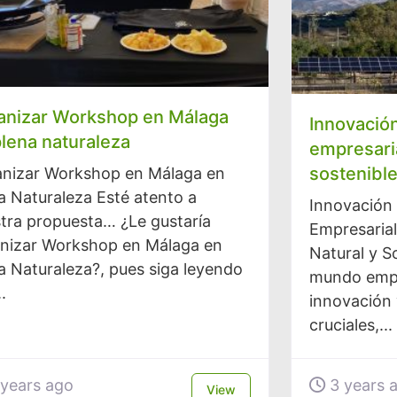
anizar Workshop en Málaga
Innovació
plena naturaleza
empresaria
sostenibl
nizar Workshop en Málaga en
a Naturaleza Esté atento a
Innovación
tra propuesta… ¿Le gustaría
Empresaria
nizar Workshop en Málaga en
Natural y S
a Naturaleza?, pues siga leyendo
mundo empr
.
innovación 
cruciales,...
years ago
3 years 
View