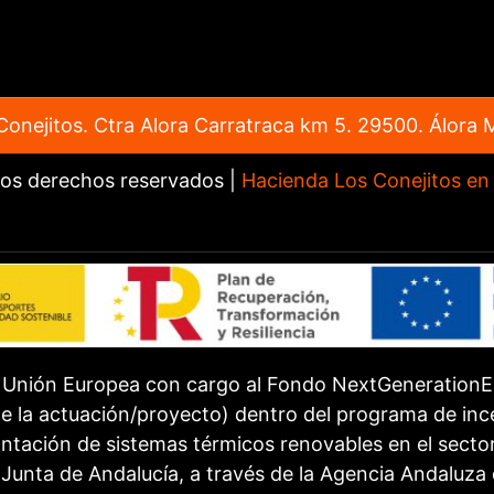
onejitos. Ctra Alora Carratraca km 5. 29500. Álora 
los derechos reservados |
Hacienda Los Conejitos en
a Unión Europea con cargo al Fondo NextGenerationEU
de la actuación/proyecto) dentro del programa de in
ntación de sistemas térmicos renovables en el sector r
Junta de Andalucía, a través de la Agencia Andaluza d