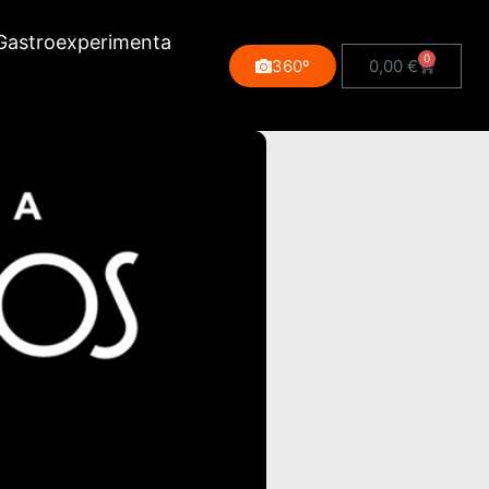
Gastroexperimenta
0
360º
0,00
€