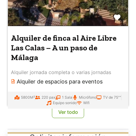
Favo
Alquiler de finca al Aire Libre
Las Calas – A un paso de
Málaga
Alquiler jornada completa o varias jornadas
Alquiler de espacios para eventos
5800M²
220 pax
1 Sala
Micrófono
TV de 75""
Equipo sonido
Wifi
Ver todo