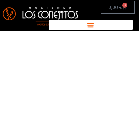
0
0,00
€
Bodas de oro y bodas
de plata en Málaga