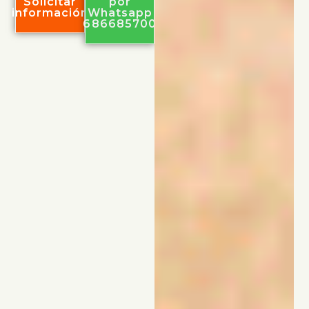
Solicitar
por
información
Whatsapp
686685700