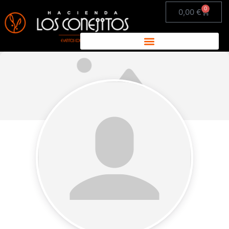
0
0,00
€