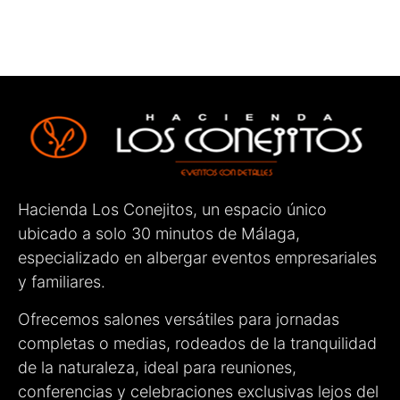
primer momento fueron amables, cercanos,
atentos y muy profesionales. Estuvieron
pendientes de cada detalle para que todo saliera
perfecto, haciendo que tanto los novios como los
invitados nos sintiéramos muy cómodos.
Sin duda, un lugar totalmente recomendable para
celebrar cualquier evento. ¡Enhorabuena por el
gran trabajo que hacéis!
Hacienda Los Conejitos, un espacio único
ubicado a solo 30 minutos de Málaga,
especializado en albergar eventos empresariales
y familiares.
Ofrecemos salones versátiles para jornadas
completas o medias, rodeados de la tranquilidad
de la naturaleza, ideal para reuniones,
conferencias y celebraciones exclusivas lejos del