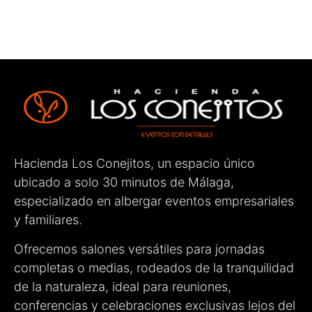
primer momento fueron amables, cercanos,
atentos y muy profesionales. Estuvieron
pendientes de cada detalle para que todo saliera
perfecto, haciendo que tanto los novios como los
invitados nos sintiéramos muy cómodos.
Sin duda, un lugar totalmente recomendable para
celebrar cualquier evento. ¡Enhorabuena por el
gran trabajo que hacéis!
Hacienda Los Conejitos, un espacio único
ubicado a solo 30 minutos de Málaga,
especializado en albergar eventos empresariales
y familiares.
Ofrecemos salones versátiles para jornadas
completas o medias, rodeados de la tranquilidad
de la naturaleza, ideal para reuniones,
conferencias y celebraciones exclusivas lejos del