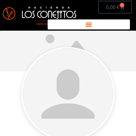
0
0,00
€