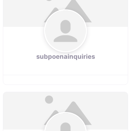
subpoenainquiries