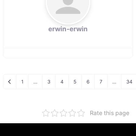
erwin-erwin
Newer posts
1
…
3
4
5
6
7
…
34
Rate this page