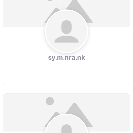
sy.m.nra.nk