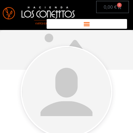
0
0,00
€