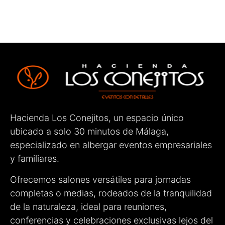
primer momento fueron amables, cercanos,
atentos y muy profesionales. Estuvieron
pendientes de cada detalle para que todo saliera
perfecto, haciendo que tanto los novios como los
invitados nos sintiéramos muy cómodos.
Sin duda, un lugar totalmente recomendable para
celebrar cualquier evento. ¡Enhorabuena por el
gran trabajo que hacéis!
Hacienda Los Conejitos, un espacio único
ubicado a solo 30 minutos de Málaga,
especializado en albergar eventos empresariales
y familiares.
Ofrecemos salones versátiles para jornadas
completas o medias, rodeados de la tranquilidad
de la naturaleza, ideal para reuniones,
conferencias y celebraciones exclusivas lejos del