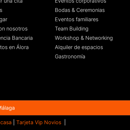
r una cita
Eventos corporativos
s
Bodas & Ceremonias
gar
Eventos familiares
on nosotros
Team Building
encia Bancaria
Workshop & Networking
tos en Álora
Alquiler de espacios
Gastronomía
Málaga
 casa
|
Tarjeta Vip Novios
|