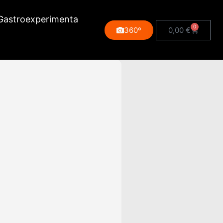
Gastroexperimenta
0
360º
0,00
€