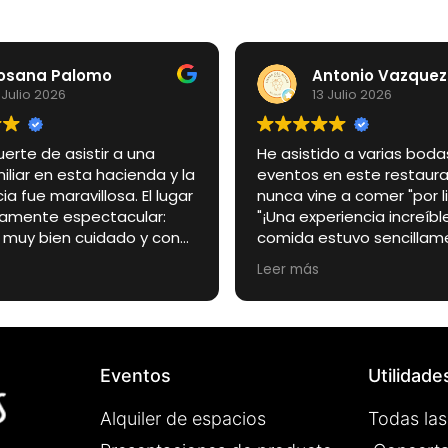
osana Palomo
Antonio Vazquez
 Julio 2026
13 Julio 2026
uerte de asistir a una
He asistido a varias boda
liar en esta hacienda y la
eventos en este restaura
ia fue maravillosa. El lugar
nunca vine a comer "por libr
llamente espectacular:
"¡Una experiencia increíble
, muy bien cuidado y con
comida estuvo sencillam
to especial que lo
espectacular, todo buení
Leer más
 en el escenario perfecto
su punto. El ambiente es 
día tan importante.
agradable, de esos sitio
lgo quiero destacar
sientes a gusto desde qu
ente es el trato de los
La carne a la brasa espec
s de la finca. Desde el
los camareros muy atent
Eventos
Utilidade
omento fueron amables,
profesionales.
, atentos y muy
Alquiler de espacios
Todas las
ales. Estuvieron
es de cada detalle para