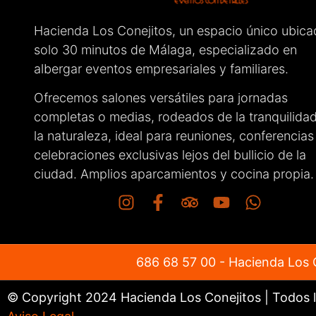
que todo 
haciendo
Hacienda Los Conejitos, un espacio único ubica
como los
solo 30 minutos de Málaga, especializado en
muy cóm
albergar eventos empresariales y familiares.
Sin duda,
recomend
Ofrecemos salones versátiles para jornadas
cualquie
completas o medias, rodeados de la tranquilida
el gran t
la naturaleza, ideal para reuniones, conferencias
celebraciones exclusivas lejos del bullicio de la
ciudad. Amplios aparcamientos y cocina propia.
686 68 57 00
- Hacienda Los C
© Copyright 2024 Hacienda Los Conejitos | Todos 