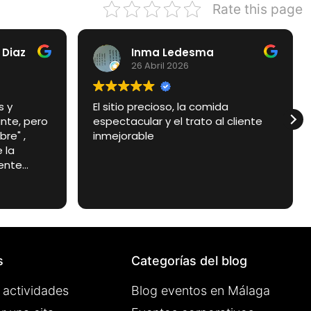
Rate this page
 Diaz
Inma Ledesma
26 Abril 2026
s y
El sitio precioso, la comida
nte, pero
espectacular y el trato al cliente
e" , ​
inmejorable
 la
ente
simo y en
súper
s donde te
e entras.
tacular y
os y
s
Categorías del blog
 actividades
Blog eventos en Málaga