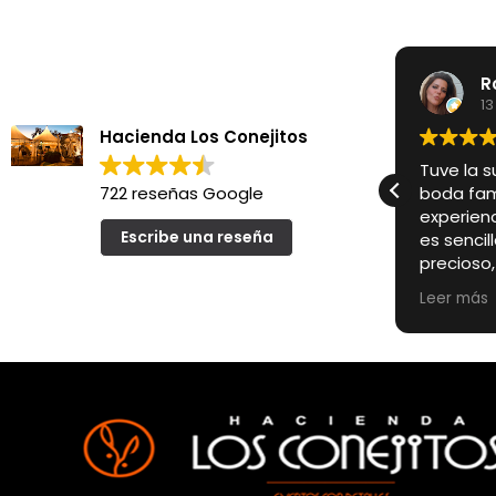
R
13
Hacienda Los Conejitos
Tuve la s
722 reseñas Google
boda fami
experienc
Escribe una reseña
es senci
precioso
un encan
Leer más
convierte
para un 
Pero si a
especialm
encargado
primer m
cercanos
profesion
pendient