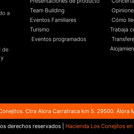
Presentaciones de producto
Concerta
saliera perfecto,
Team Building
Opinione
 que tanto los novios
do a
 invitados nos sintiéramos
Eventos Familiares
Cómo lle
odos.
Turismo
Trabaja c
 un lugar totalmente
able para celebrar
Eventos programados
Transfer
r evento. ¡Enhorabuena por
Alojamien
d de
rabajo que hacéis!
 y
onejitos. Ctra Alora Carratraca km 5. 29500. Álora 
los derechos reservados |
Hacienda Los Conejitos en