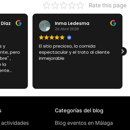
Rate this page
 Diaz
Inma Ledesma
26 Abril 2026
s y
El sitio precioso, la comida
nte, pero
espectacular y el trato al cliente
e" , ​
inmejorable
 la
ente
simo y en
súper
s donde te
e entras.
tacular y
os y
s
Categorías del blog
 actividades
Blog eventos en Málaga