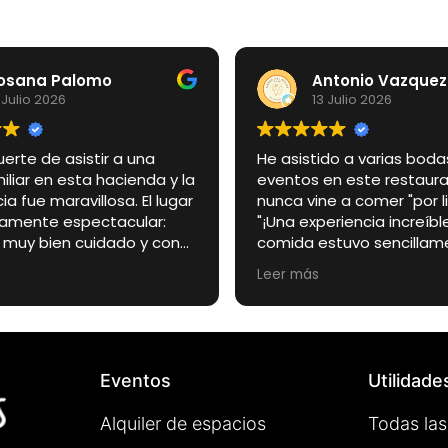
osana Palomo
Antonio Vazquez
 Julio 2026
13 Julio 2026
uerte de asistir a una
He asistido a varias boda
liar en esta hacienda y la
eventos en este restaura
ia fue maravillosa. El lugar
nunca vine a comer "por libr
llamente espectacular:
"¡Una experiencia increíble
, muy bien cuidado y con
comida estuvo sencillam
to especial que lo
espectacular, todo buení
Leer más
 en el escenario perfecto
su punto. El ambiente es 
día tan importante.
agradable, de esos sitio
lgo quiero destacar
sientes a gusto desde qu
ente es el trato de los
La carne a la brasa espec
s de la finca. Desde el
los camareros muy atent
Eventos
Utilidade
omento fueron amables,
profesionales.
, atentos y muy
Alquiler de espacios
Todas las
ales. Estuvieron