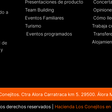
es de cada detalle para
Presentaciones de producto
Concerta
saliera perfecto,
Team Building
Opinione
 que tanto los novios
do a
 invitados nos sintiéramos
Eventos Familiares
Cómo lle
odos.
Turismo
Trabaja c
 un lugar totalmente
able para celebrar
Eventos programados
Transfer
r evento. ¡Enhorabuena por
Alojamien
d de
rabajo que hacéis!
 y
onejitos. Ctra Alora Carratraca km 5. 29500. Álora 
los derechos reservados |
Hacienda Los Conejitos en