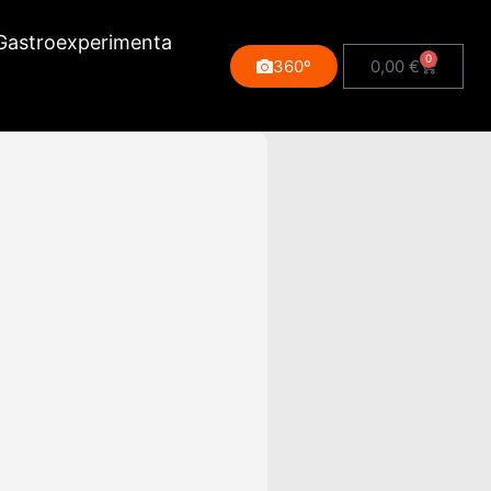
Gastroexperimenta
0
360º
0,00
€