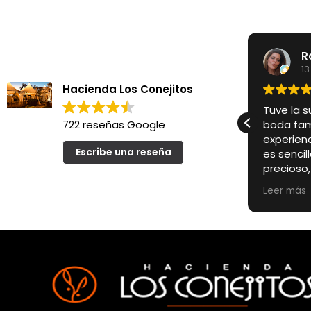
R
13
Hacienda Los Conejitos
Tuve la s
722 reseñas Google
boda fami
experienc
Escribe una reseña
es senci
precioso
un encan
Leer más
convierte
para un 
Pero si a
especialm
encargado
primer m
cercanos
profesion