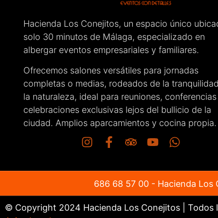
pendient
que todo 
haciendo
Hacienda Los Conejitos, un espacio único ubica
como los
solo 30 minutos de Málaga, especializado en
muy cóm
albergar eventos empresariales y familiares.
Sin duda,
recomend
Ofrecemos salones versátiles para jornadas
cualquie
completas o medias, rodeados de la tranquilida
el gran t
la naturaleza, ideal para reuniones, conferencias
celebraciones exclusivas lejos del bullicio de la
ciudad. Amplios aparcamientos y cocina propia.
686 68 57 00
- Hacienda Los C
© Copyright 2024 Hacienda Los Conejitos | Todos 