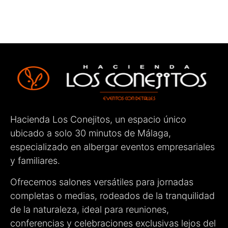
primer momento fueron amables, cercanos,
atentos y muy profesionales. Estuvieron
pendientes de cada detalle para que todo saliera
perfecto, haciendo que tanto los novios como los
invitados nos sintiéramos muy cómodos.
Sin duda, un lugar totalmente recomendable para
celebrar cualquier evento. ¡Enhorabuena por el
gran trabajo que hacéis!
Hacienda Los Conejitos, un espacio único
ubicado a solo 30 minutos de Málaga,
especializado en albergar eventos empresariales
y familiares.
Ofrecemos salones versátiles para jornadas
completas o medias, rodeados de la tranquilidad
de la naturaleza, ideal para reuniones,
conferencias y celebraciones exclusivas lejos del