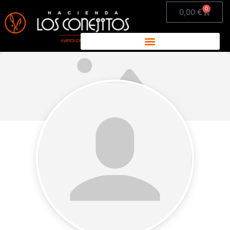
0
0,00
€