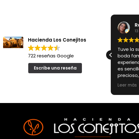
R
13
Hacienda Los Conejitos
Tuve la s
722 reseñas Google
boda fami
experienc
Escribe una reseña
es senci
precioso
un encan
Leer más
convierte
para un 
Pero si a
especialm
encargado
primer m
cercanos
profesion