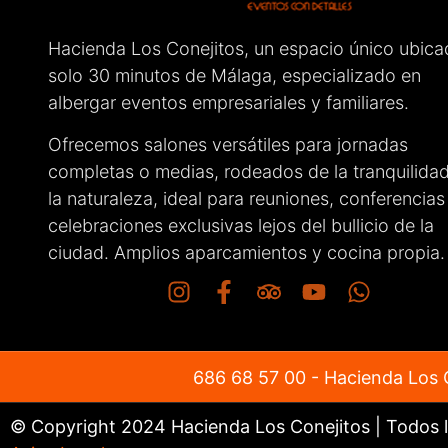
pendient
que todo 
haciendo
Hacienda Los Conejitos, un espacio único ubica
como los
solo 30 minutos de Málaga, especializado en
muy cóm
albergar eventos empresariales y familiares.
Sin duda,
recomend
Ofrecemos salones versátiles para jornadas
cualquie
completas o medias, rodeados de la tranquilida
el gran t
la naturaleza, ideal para reuniones, conferencias
celebraciones exclusivas lejos del bullicio de la
ciudad. Amplios aparcamientos y cocina propia.
686 68 57 00
- Hacienda Los C
© Copyright 2024 Hacienda Los Conejitos | Todos 