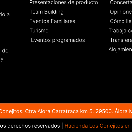
es de cada detalle para
Presentaciones de producto
Concerta
saliera perfecto,
Team Building
Opinione
 que tanto los novios
do a
 invitados nos sintiéramos
Eventos Familiares
Cómo lle
odos.
Turismo
Trabaja c
 un lugar totalmente
able para celebrar
Eventos programados
Transfer
r evento. ¡Enhorabuena por
Alojamien
d de
rabajo que hacéis!
 y
onejitos. Ctra Alora Carratraca km 5. 29500. Álora 
los derechos reservados |
Hacienda Los Conejitos en