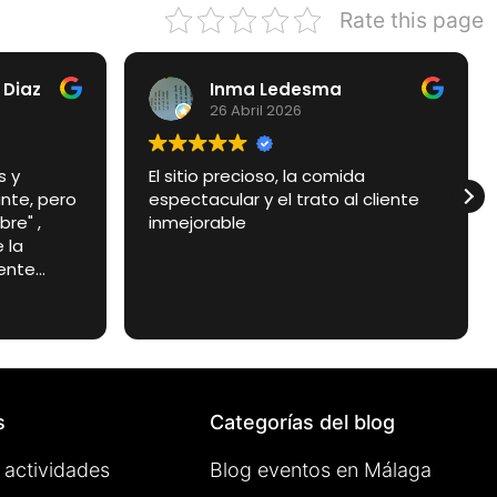
Rate this page
 Diaz
Inma Ledesma
26 Abril 2026
s y
El sitio precioso, la comida
nte, pero
espectacular y el trato al cliente
e" , ​
inmejorable
 la
ente
simo y en
súper
s donde te
e entras.
tacular y
os y
s
Categorías del blog
 actividades
Blog eventos en Málaga