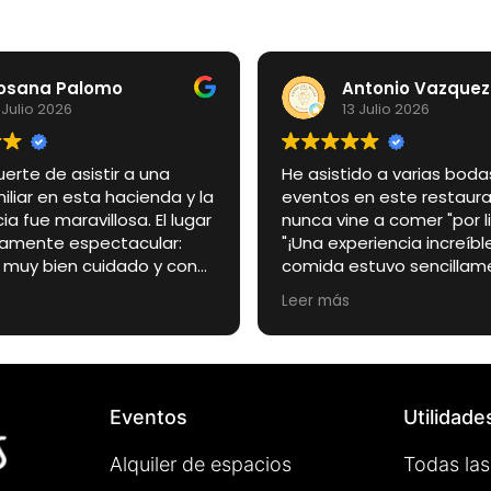
osana Palomo
Antonio Vazquez
 Julio 2026
13 Julio 2026
uerte de asistir a una
He asistido a varias boda
liar en esta hacienda y la
eventos en este restaura
ia fue maravillosa. El lugar
nunca vine a comer "por libr
llamente espectacular:
"¡Una experiencia increíble
, muy bien cuidado y con
comida estuvo sencillam
to especial que lo
espectacular, todo buení
Leer más
 en el escenario perfecto
su punto. El ambiente es 
día tan importante.
agradable, de esos sitio
lgo quiero destacar
sientes a gusto desde qu
ente es el trato de los
La carne a la brasa espec
s de la finca. Desde el
los camareros muy atent
Eventos
Utilidade
omento fueron amables,
profesionales.
, atentos y muy
Alquiler de espacios
Todas las
ales. Estuvieron