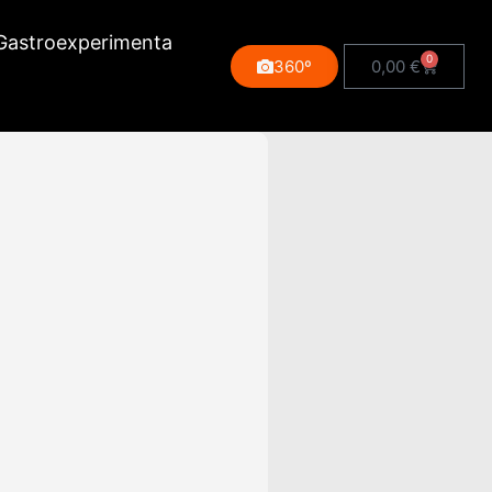
Gastroexperimenta
0
360º
0,00
€