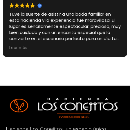
Tuve la suerte de asistir a una boda familiar en
esta hacienda y la experiencia fue maravillosa. El
lugar es sencillamente espectacular: precioso, muy
bien cuidado y con un encanto especial que lo
convierte en el escenario perfecto para un día tan
importante.
Leer más
Pero si algo quiero destacar especialmente es el
trato de los encargados de la finca. Desde el
primer momento fueron amables, cercanos,
atentos y muy profesionales. Estuvieron
pendientes de cada detalle para que todo saliera
perfecto, haciendo que tanto los novios como los
invitados nos sintiéramos muy cómodos.
Sin duda, un lugar totalmente recomendable para
celebrar cualquier evento. ¡Enhorabuena por el
gran trabajo que hacéis!
Hacienda Los Conejitos, un espacio único