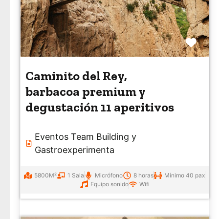
Favo
Caminito del Rey,
barbacoa premium y
degustación 11 aperitivos
Eventos Team Building
y
Gastroexperimenta
5800M²
1 Sala
Micrófono
8 horas
Mínimo 40 pax
Equipo sonido
Wifi