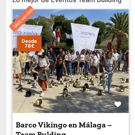
Más vendido
Desde
78€
Favo
Barco Vikingo en Málaga –
Team Bulding