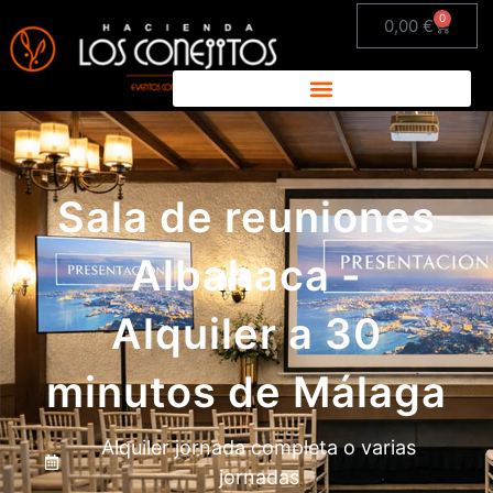
0
0,00
€
Sala de reuniones
Albahaca -
Alquiler a 30
minutos de Málaga
Alquiler jornada completa o varias
jornadas