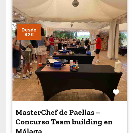
Desde
92€
Favo
MasterChef de Paellas –
Concurso Team building en
Málaga