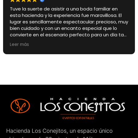
Tuve la suerte de asistir a una boda familiar en
esta hacienda y la experiencia fue maravillosa. El
lugar es sencillamente espectacular: precioso, muy
bien cuidado y con un encanto especial que lo
convierte en el escenario perfecto para un día tan
importante.
Leer más
Pero si algo quiero destacar especialmente es el
trato de los encargados de la finca. Desde el
primer momento fueron amables, cercanos,
atentos y muy profesionales. Estuvieron
pendientes de cada detalle para que todo saliera
perfecto, haciendo que tanto los novios como los
invitados nos sintiéramos muy cómodos.
Sin duda, un lugar totalmente recomendable para
celebrar cualquier evento. ¡Enhorabuena por el
gran trabajo que hacéis!
Hacienda Los Conejitos, un espacio único