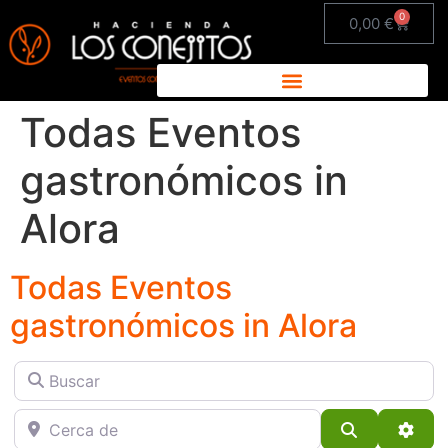
0
0,00
€
Todas Eventos
gastronómicos in
Alora
Todas Eventos
gastronómicos in Alora
Buscar
Cerca de
Buscar
Adva