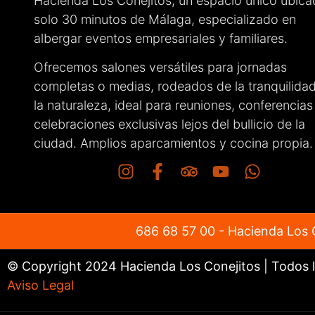
Hacienda Los Conejitos, un espacio único ubica
como los
solo 30 minutos de Málaga, especializado en
muy cóm
albergar eventos empresariales y familiares.
Sin duda,
recomend
Ofrecemos salones versátiles para jornadas
cualquie
completas o medias, rodeados de la tranquilida
el gran t
la naturaleza, ideal para reuniones, conferencias
celebraciones exclusivas lejos del bullicio de la
ciudad. Amplios aparcamientos y cocina propia.
686 68 57 00
- Hacienda Los C
© Copyright 2024 Hacienda Los Conejitos | Todos 
Aviso Legal