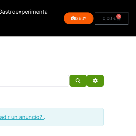
Gastroexperimenta
0
360º
0,00
€
Buscar
Advanced Filter
adir un anuncio?
.