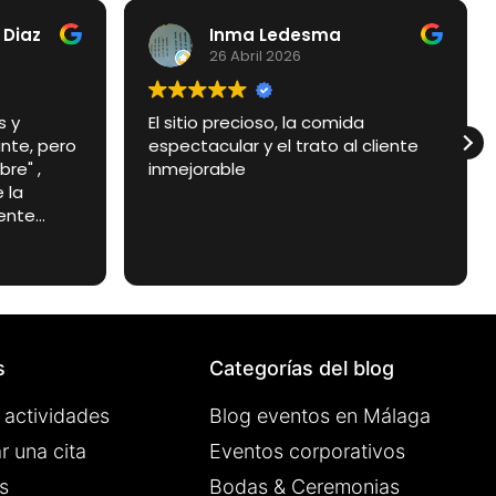
 Diaz
Inma Ledesma
26 Abril 2026
s y
El sitio precioso, la comida
nte, pero
espectacular y el trato al cliente
e" , ​
inmejorable
 la
ente
simo y en
súper
s donde te
e entras.
tacular y
os y
s
Categorías del blog
 actividades
Blog eventos en Málaga
r una cita
Eventos corporativos
s
Bodas & Ceremonias