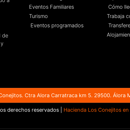
do a
 invitados nos sintiéramos
Eventos Familiares
Cómo lle
odos.
Turismo
Trabaja c
 un lugar totalmente
able para celebrar
Eventos programados
Transfer
r evento. ¡Enhorabuena por
Alojamien
d de
rabajo que hacéis!
 y
onejitos. Ctra Alora Carratraca km 5. 29500. Álora 
los derechos reservados |
Hacienda Los Conejitos en