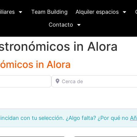
liares
Team Building
Alquiler espacios
Contacto
tronómicos in Alora
ómicos in Alora
Cerca de
ncidan con tu selección. ¿Algo falta? ¿Por qué no
Añ