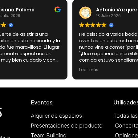
osana Palomo
Antonio Vazquez
 Julio 2026
13 Julio 2026
uerte de asistir a una
He asistido a varias boda
liar en esta hacienda y la
eventos en este restaura
ia fue maravillosa. El lugar
nunca vine a comer "por libr
llamente espectacular:
"¡Una experiencia increíble
, muy bien cuidado y con
comida estuvo sencillam
to especial que lo
espectacular, todo buení
Leer más
 en el escenario perfecto
su punto. El ambiente es 
día tan importante.
agradable, de esos sitio
lgo quiero destacar
sientes a gusto desde qu
ente es el trato de los
La carne a la brasa espec
s de la finca. Desde el
los camareros muy atent
Eventos
Utilidade
omento fueron amables,
profesionales.
, atentos y muy
Alquiler de espacios
Todas las
ales. Estuvieron
es de cada detalle para
Presentaciones de producto
Concerta
saliera perfecto,
Team Building
Opinione
 que tanto los novios