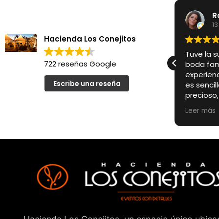
R
13
Hacienda Los Conejitos
Tuve la s
722 reseñas Google
boda fami
experienc
Escribe una reseña
es senci
precioso
un encan
Leer más
convierte
para un 
Pero si a
especialm
encargado
primer m
cercanos
profesion
pendient
que todo 
haciendo